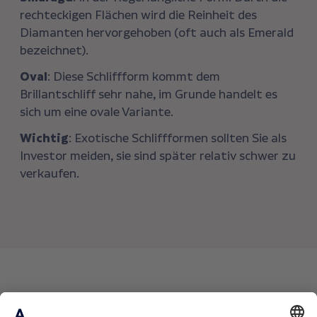
rechteckigen Flächen wird die Reinheit des
Diamanten hervorgehoben (oft auch als Emerald
bezeichnet).
Oval
: Diese Schliffform kommt dem
Brillantschliff sehr nahe, im Grunde handelt es
sich um eine ovale Variante.
Wichtig
: Exotische Schliffformen sollten Sie als
Investor meiden, sie sind später relativ schwer zu
verkaufen.
Weitere Sachwert-