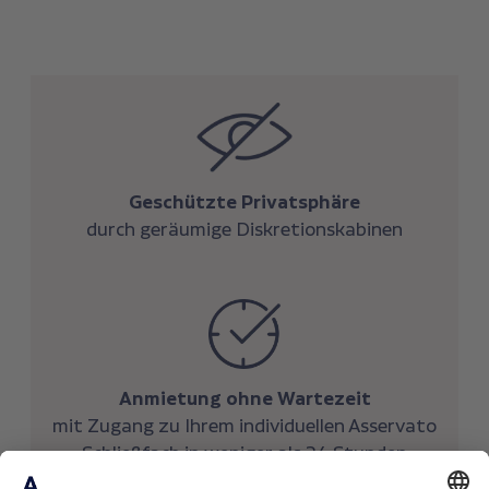
Geschützte Privatsphäre
durch geräumige Diskretionskabinen
Anmietung ohne Wartezeit
mit Zugang zu Ihrem individuellen Asservato
Schließfach in weniger als 24 Stunden